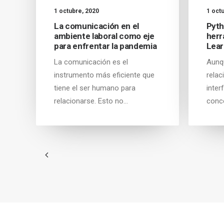
1 octubre, 2020
1 oct
La comunicación en el
Pyth
ambiente laboral como eje
herr
para enfrentar la pandemia
Lear
La comunicación es el
Aunq
instrumento más eficiente que
relac
tiene el ser humano para
inter
relacionarse. Esto no…
conce