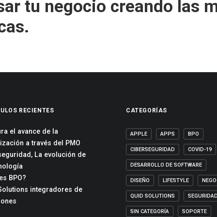
sar tu negocio creando las 
cas.
ULOS RECIENTES
CATEGORÍAS
ra el avance de la
APPLE
APPS
BPO
ización a través del PMO
CIBERSEGURIDAD
COVID-19
seguridad, La evolución de
DESARROLLO DE SOFTWARE
cnología
es BPO?
DISEÑO
LIFESTYLE
NEGO
Solutions integradores de
QUID SOLUTIONS
SEGURIDA
iones
SIN CATEGORÍA
SOPORTE