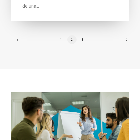
de una…
1
2
3